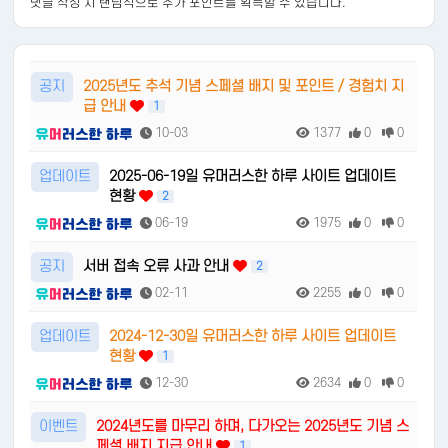
댓글 작성 시 랜덤적으로 추가 포인트를 획득할 수 있습니다.
공지
2025년도 추석 기념 스페셜 배지 및 포인트 / 경험치 지
급 안내
1
10-03
1377
0
0
업데이트
2025-06-19일 유머러스한 하루 사이트 업데이트
현황
2
06-19
1975
0
0
공지
서버 접속 오류 사과 안내
2
02-11
2255
0
0
업데이트
2024-12-30일 유머러스한 하루 사이트 업데이트
현황
1
12-30
2634
0
0
이벤트
2024년도를 마무리 하며, 다가오는 2025년도 기념 스
페셜 배지 지급 안내
1