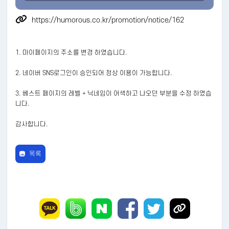
https://humorous.co.kr/promotion/notice/162
1. 마이페이지의 주소를 변경 하였습니다.
2. 네이버 SNS로그인이 승인되어 정상 이용이 가능합니다.
3. 베스트 페이지의 레벨 + 닉네임이 어색하고 나오던 부분을 수정 하였습
니다.
감사합니다.
목록