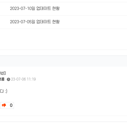
2023-07-10일 업데이트 현황
2023-07-05일 업데이트 현황
헌신]
쌍콤
23-07-06 11:19
 :)
0