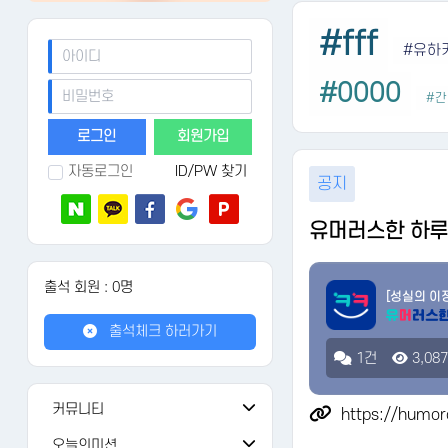
#fff
#유하
#0000
#
회원가입
자동로그인
ID/PW 찾기
공지
유머러스한 하루 
출석 회원 : 0명
[성실의 이
출석체크 하러가기
1건
3,08
커뮤니티
https://humor
공지사항
108
오늘의미션