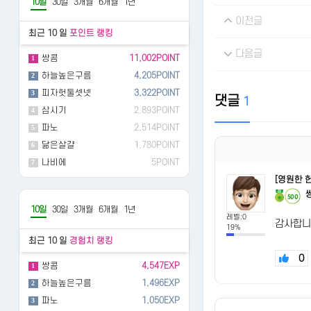
10일
30일
3개월
6개월
1년
이전글
최근 10 일
포인트 랭킹
다음글
쌍콤
11,002POINT
1
하늘높은구름
4,205POINT
2
피자헛둘셋넷
3,322POINT
3
댓글
1
삼시기
2,893POINT
4
파노
2,514POINT
5
닮은살걀
1,780POINT
6
나비에
5POINT
7
[영원한 
500
10일
30일
3개월
6개월
1년
레벨:0
감사합니다
19%
최근 10 일
경험치 랭킹
0
쌍콤
4,547EXP
1
하늘높은구름
1,496EXP
2
파노
1,050EXP
3