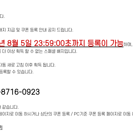
다.
배지 지급 및 쿠폰 등록 안내 공지 드립니다.
년 8월 5일 23:59:00초까지 등록이 가능
하며
 더 이상 획득 할 수 없는 스페셜 배지입니다.
자동 새로 고침 이후 획득 됩니다.
 등록할 수 있습니다.
-8716-0923
 같습니다.
페이지로 이동 하시거나 상단의 쿠폰 등록 / PC기준 쿠폰 등록 페이지로 이동
기