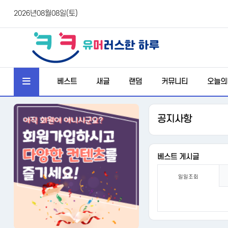
2026년08월08일(토)
베스트
새글
랜덤
커뮤니티
오늘의
공지사항
베스트 게시글
일일조회