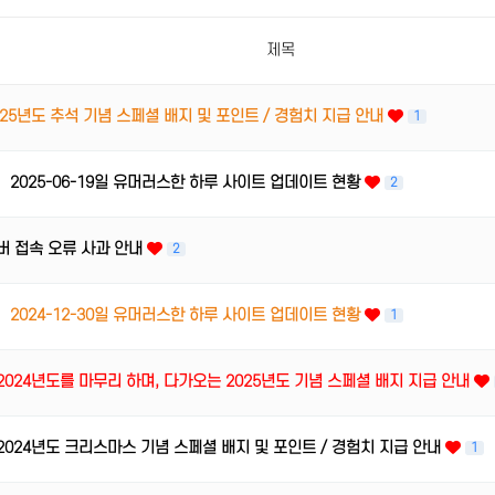
제목
025년도 추석 기념 스페셜 배지 및 포인트 / 경험치 지급 안내
1
2025-06-19일 유머러스한 하루 사이트 업데이트 현황
2
버 접속 오류 사과 안내
2
2024-12-30일 유머러스한 하루 사이트 업데이트 현황
1
2024년도를 마무리 하며, 다가오는 2025년도 기념 스페셜 배지 지급 안내
2024년도 크리스마스 기념 스페셜 배지 및 포인트 / 경험치 지급 안내
1