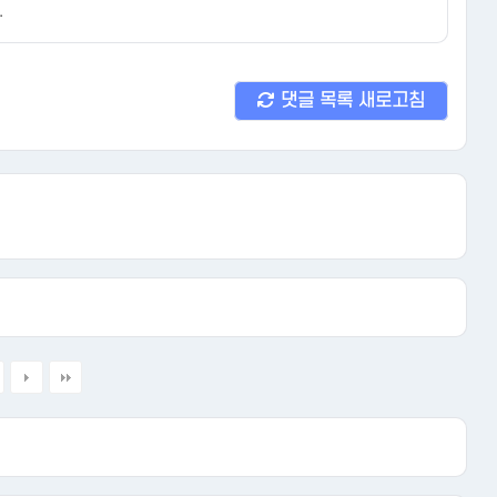
.
댓글 목록 새로고침