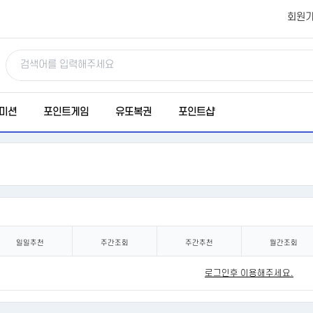
회원
미션
포인트게임
유또복권
포인트샵
일일추천
주간조회
주간추천
월간조회
로그인후 이용해주세요.