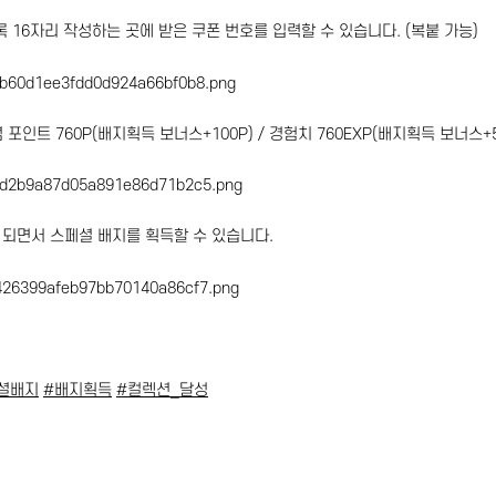
록 16자리 작성하는 곳에 받은 쿠폰 번호를 입력할 수 있습니다. (복붙 가능)
포인트 760P(배지획득 보너스+100P) / 경험치 760EXP(배지획득 보너스+
 되면서 스페셜 배지를 획득할 수 있습니다.
셜배지
#배지획득
#컬렉션_달성